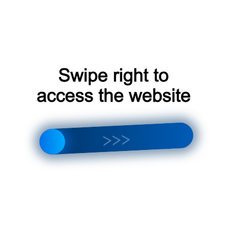
Gree Bora Inverter GWH18MA-
5‚0
K6N1
Отзывы и рейтинги
Сплит-системы Gree Bora Inverter получили множество п
Высокая оценка за энергоэффективность
: многие
снижение счетов за электроэнергию.
Надежность и долговечность
: потребители хвалят 
Простота управления
: пользователи отмечают инту
сплит-системами Gree Bora Inverter.
Рекомендации по выбору
При выборе сплит-системы Gree Bora Inverter следует уч
Площадь помещения
: выберите модель‚ подходящу
Бюджет
: определите свой бюджет и выберите модел